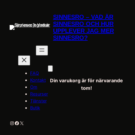
Hoppa
till
SINNESRO – VAD ÄR
innehåll
SINNESRO OCH HUR
UPPLEVER JAG MER
SINNESRO?
FAQ
Kontakt
Din varukorg är för närvarande
Om
tom!
Resurser
Tjänster
Butik
Instagram
Facebook
X